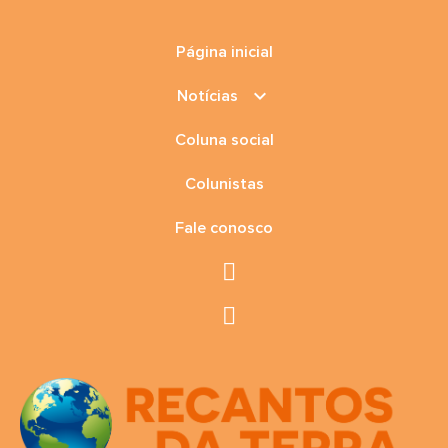
Página inicial
keyboard_arrow_down
Notícias
Coluna social
Colunistas
Fale conosco