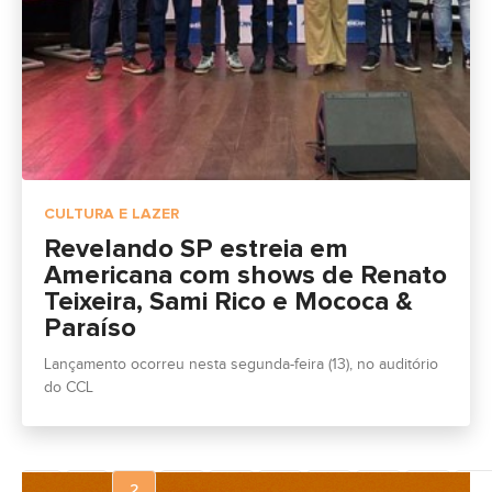
CULTURA E LAZER
Revelando SP estreia em
Americana com shows de Renato
Teixeira, Sami Rico e Mococa &
Paraíso
Lançamento ocorreu nesta segunda-feira (13), no auditório
do CCL
‹
1
2
3
4
5
6
7
8
...