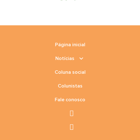
Página inicial
keyboard_arrow_down
Notícias
Coluna social
Colunistas
Fale conosco